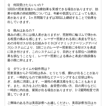
Ｑ 何回受けたらいいの？
1回目の照射直後から治療効果を実感できる場合がありますが、効
果や効果の持続期間については、年齢や肌質などによっても個人
差があります。1ヶ月間隔でまずは3回以上継続することで効果を
出していきます。
Ｑ 痛みはあるの？
痛みの感じ方には個人差がありますが、照射時に輪ゴムで弾かれ
る程度の痛みを感じます。レーザー照射される前に表皮を守るた
めの冷却ガスが出る仕組みＤＣＤ(ダイナミッククーリングデバイ
ス)システムにより、1回ごとのレーザー照射前に冷却ガスを表皮
に吹き付けます。このシステムにより、目的とする部位へ治療効
果を損なうことなく、レーザー照射による痛みと表皮の熱損傷を
最小限に抑えます。
Ｑ ダウンタイムや副作用は？
照射直後から2~5日程は赤み、ヒリヒリ感、腫れが出ることがあり
ます。一時的なもので保冷剤などクーリングすると症状は和ら
ぎ、自然に消退します。一過性の色素沈着を生じることもありま
す。また、出力を上げた場合、血管壁の弱い方、目の周りなどに
一時的に内出血、紫斑が出る場合がありますが、1~2週間程度で消
退していきます。
ご興味のある方は美容診察へお越しください。美容診察当日はカ