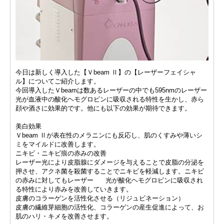
今日は新しく導入した【Ｖbeam Ⅱ】の【レーザーフェイシャ
ル】についてご紹介します。
今回導入したＶbeamは数あるレーザーの中でも595nmのレーザー
光が血液中の酸化ヘモグロビンに吸収される特性を生かし、赤ら
顔や酒さに効果的です。他にも以下の効果が期待できます。
美白効果
Ｖbeam Ⅱが表在性のメラニンにも反応し、肌のくすみや薄いシ
ミをマイルドに改善します。
ニキビ・ニキビ痕の赤みの改善
レーザー光により皮脂腺にダメージを与えることで皮脂の分泌を
押させ、アクネ菌を殺菌することでニキビを軽減します。ニキビ
の赤みに対してもレーザー 光が酸化ヘモグロビンに吸収され
る特性により赤みを改善していきます。
皮膚のコラーゲンを活性化させる（リジュビネーション）
皮膚の繊維芽細胞の活性化、コラーゲンの産生促進によって、お
肌のハリ・キメを改善させます。