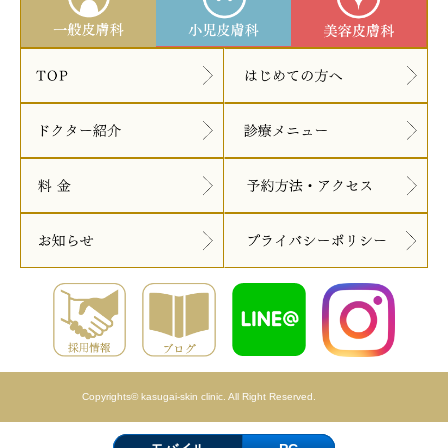
Copyrights© kasugai-skin clinic. All Right Reserved.