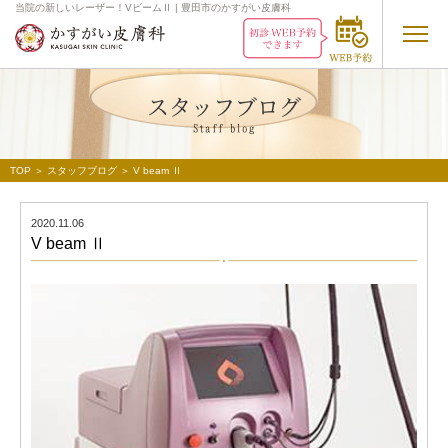
当院の新しいレーザー！VビームⅡ | 豊田市のかすがい皮膚科
スタッフブログ
Staff
blog
TOP
＞
スタッフブログ
＞ V beam Ⅱ
2020.11.06
V beam Ⅱ