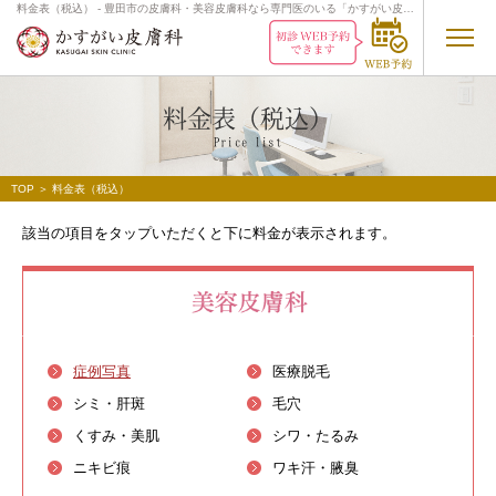
料金表（税込） - 豊田市の皮膚科・美容皮膚科なら専門医のいる「かすがい皮膚
科」
料金表（税込）
Price
list
TOP
＞ 料金表（税込）
該当の項目をタップいただくと下に料金が表示されます。
症例写真
医療脱毛
シミ・肝斑
毛穴
くすみ・美肌
シワ・たるみ
ニキビ痕
ワキ汗・腋臭