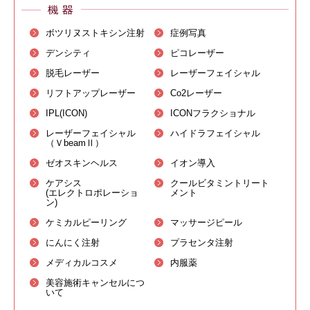
ボツリヌストキシン注射
症例写真
デンシティ
ピコレーザー
脱毛レーザー
レーザーフェイシャル
リフトアップレーザー
Co2レーザー
IPL(ICON)
ICONフラクショナル
レーザーフェイシャル
ハイドラフェイシャル
（ＶbeamⅡ）
ゼオスキンヘルス
イオン導入
ケアシス
クールビタミントリート
(エレクトロポレーショ
メント
ン)
ケミカルピーリング
マッサージピール
にんにく注射
プラセンタ注射
メディカルコスメ
内服薬
美容施術キャンセルにつ
いて