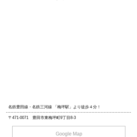
名鉄豊田線・名鉄三河線 「梅坪駅」より徒歩４分！
〒471-0071 豊田市東梅坪町9丁目8‐3
Google Map