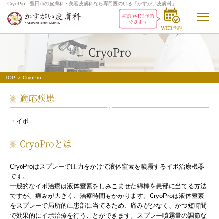
CryoPro - 豊田市の皮膚科・美容皮膚科なら専門医のいる「かすがい皮膚科」
CryoPro
TOP
＞ CryoPro
適応疾患
・イボ
CryoProとは
CryoProはスプレーで圧力をかけて液体窒素を噴霧するイボ治療機器
です。
一般的なイボ治療は液体窒素をしみこませた綿棒を患部に当てる方法
ですが、痛みが大きく、治療時間もかかります。CryoProは液体窒素
をスプレーで局所的に患部に当てるため、痛みが少なく、かつ短時間
で効果的にイボ治療を行うことができます。スプレー噴霧量の調節な