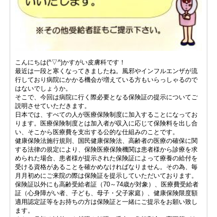
こんにちは(^▽^)かすがい皮膚科です！
最近は一段と寒くなってきましたね。風邪やインフルエンザが流
行しており病院にかかる機会が増えている方もいらっしゃるので
はないでしょうか。
そこで、今回は病院に行く際必要となる保険証の提示についてご
説明させていただきます。
日本では、すべての人が医療保険制度に加入することになってお
ります。医療保険制度とは加入者が収入に応じて保険料を出し合
い、そこから医療費を支出する公的な仕組みのことです。
健康保険法施行規則、国民健康保険法、高齢者の医療の確保に関
する法律の規定により、保険医療保険機関は患者様から診療を求
められた場合、患者様が提示された保険証によって療養の給付を
受ける資格があることを確かめなければなりません。その為、毎
月月初めにご来院の際は保険証を提示していただいております。
保険証以外にも高齢受給者証（70～74歳が対象）、医療費受給者
証（心身障がい者、子ども、母子・父子家庭）、健康保険限度額
適用認定証等をお持ちの方は保険証と一緒にご提示をお願い致し
ます。