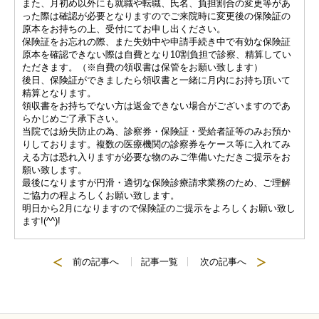
また、月初め以外にも就職や転職、氏名、負担割合の変更等があ
った際は確認が必要となりますのでご来院時に変更後の保険証の
原本をお持ちの上、受付にてお申し出ください。
保険証をお忘れの際、また失効中や申請手続き中で有効な保険証
原本を確認できない際は自費となり10割負担で診察、精算してい
ただきます。（※自費の領収書は保管をお願い致します）
後日、保険証ができましたら領収書と一緒に月内にお持ち頂いて
精算となります。
領収書をお持ちでない方は返金できない場合がございますのであ
らかじめご了承下さい。
当院では紛失防止の為、診察券・保険証・受給者証等のみお預か
りしております。複数の医療機関の診察券をケース等に入れてみ
える方は恐れ入りますが必要な物のみご準備いただきご提示をお
願い致します。
最後になりますが円滑・適切な保険診療請求業務のため、ご理解
ご協力の程よろしくお願い致します。
明日から2月になりますので保険証のご提示をよろしくお願い致し
ます!(^^)!
前の記事へ
記事一覧
次の記事へ