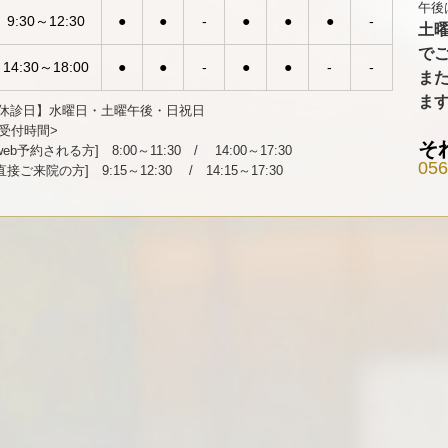
午後
9:30～12:30
●
●
-
●
●
●
-
土
で
14:30～18:00
●
●
-
●
●
-
-
また
ま
休診日】水曜日・土曜午後・日祝日
<受付時間>
そ
web予約される方] 8:00～11:30 / 14:00～17:30
056
直接ご来院の方] 9:15～12:30 / 14:15～17:30