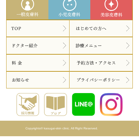
Copyrights© kasugai-skin clinic. All Right Reserved.