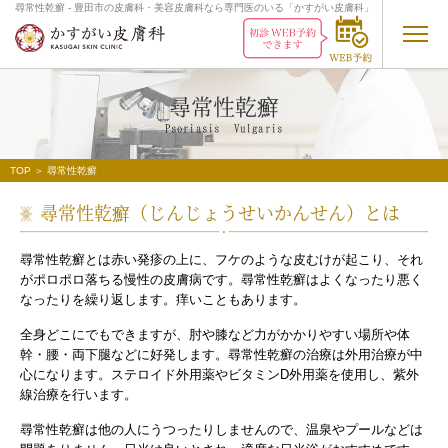
尋常性乾癬 - 豊田市の皮膚科・美容皮膚科なら専門医のいる「かすがい皮膚科」
尋常性乾癬
Psoriasis Vulgaris
TOP
＞ 尋常性乾癬
尋常性乾癬（じんじょうせいかんせん）とは
尋常性乾癬とは赤い発疹の上に、フケのような皮むけが起こり、それ
がポロポロ落ちる慢性の皮膚病です。尋常性乾癬はよくなったり悪く
なったりを繰り返します。痒いこともあります。
全身どこにでもできますが、肘や膝など力がかかりやすい場所や体
幹・腰・両下腿などに好発します。尋常性乾癬の治療は外用治療が中
心になります。ステロイド外用薬やビタミンD外用薬を使用し、紫外
線治療を行います。
尋常性乾癬は他の人にうつったりしませんので、温泉やプールなどは