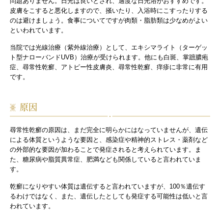
問題ありません。日光は良いとされ、適度な日光浴がおすすめです。
皮膚をこすると悪化しますので、掻いたり、入浴時にこすったりする
のは避けましょう。食事についてですが肉類・脂肪類は少なめがよい
といわれています。
当院では光線治療（紫外線治療）として、エキシマライト（ターゲッ
ト型ナローバンドUVB）治療が受けられます。他にも白斑、掌蹠膿疱
症、尋常性乾癬、アトピー性皮膚炎、尋常性乾癬、痒疹に非常に有用
です。
原因
尋常性乾癬の原因は、まだ完全に明らかにはなっていませんが、遺伝
による体質というような要因と、感染症や精神的ストレス・薬剤など
の外部的な要因が加わることで発症されると考えられています。ま
た、糖尿病や脂質異常症、肥満なども関係していると言われていま
す。
乾癬になりやすい体質は遺伝すると言われていますが、100％遺伝す
るわけではなく、また、遺伝したとしても発症する可能性は低いと言
われています。