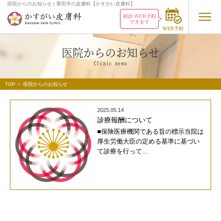
医院からのお知らせ | 豊田市の皮膚科【かすがい皮膚科】
医院からのお知らせ
Clinic
news
TOP
＞
医院からのお知らせ
2025.05.14
診療報酬について
■保険医療機関である旨の標示当院は
厚生労働大臣の定める基準に基づい
て診療を行って...