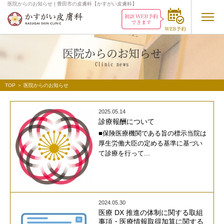
医院からのお知らせ | 豊田市の皮膚科【かすがい皮膚科】
医院からのお知らせ
Clinic
news
TOP
＞
医院からのお知らせ
2025.05.14
診療報酬について
■保険医療機関である旨の標示当院は
厚生労働大臣の定める基準に基づい
て診療を行って...
2024.05.30
医療 DX 推進の体制に関する取組
事項・医療情報取得加算に関する